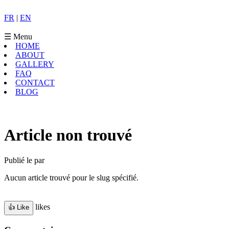
FR
|
EN
☰
Menu
HOME
ABOUT
GALLERY
FAQ
CONTACT
BLOG
Article non trouvé
Publié le par
Aucun article trouvé pour le slug spécifié.
likes