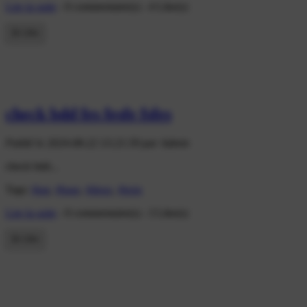
Lire la suite
- 0 commentaire(s) - 4 Like(s)
check bdd fes fesfe fsfes
Publié le 2024-08-22 13:21:59 par Admin
check bdd...
Tags:
#tag
,
#base
,
#deux
,
#trois
Lire la suite
- 0 commentaire(s) - 3 Like(s)